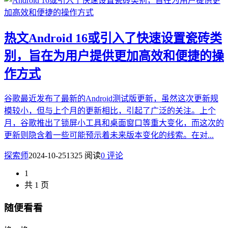
热文
Android 16或引入了快速设置瓷砖类
别，旨在为用户提供更加高效和便捷的操
作方式
谷歌最近发布了最新的Android测试版更新，虽然这次更新规
模较小，但与上个月的更新相比，引起了广泛的关注。上个
月，谷歌推出了锁屏小工具和桌面窗口等重大变化，而这次的
更新则隐含着一些可能预示着未来版本变化的线索。在对...
探索师
2024-10-25
1325 阅读
0 评论
1
共 1 页
随便看看