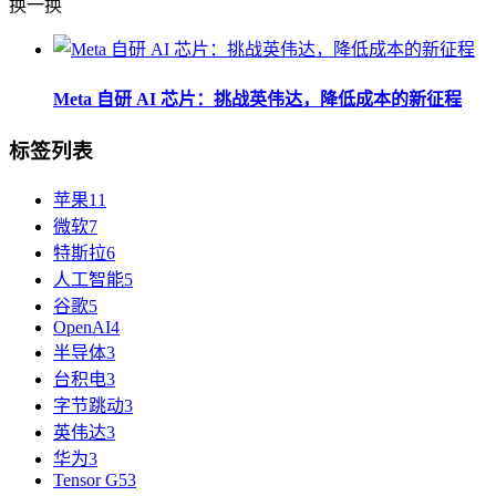
换一换
Meta 自研 AI 芯片：挑战英伟达，降低成本的新征程
标签列表
苹果
11
微软
7
特斯拉
6
人工智能
5
谷歌
5
OpenAI
4
半导体
3
台积电
3
字节跳动
3
英伟达
3
华为
3
Tensor G5
3