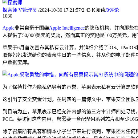
探索师
V
管理员
/
2024-10-30 17:21:57
/
2.43 K阅读
/
0评论
10
30
Apple
非常自豪于围绕
Apple Intelligence
的隐私机构，并向那些
人提供了50,000美元的奖励，然而真正的奖励是100万美元，
苹果于6月首次宣布其私有云计算，并详细介绍了iOS、iPadO
取你妈妈发送给你的表亲生日的一些信息，并从你的电子邮件
户数据宝库。
为了保持其作为隐私倡导者的声誉，苹果表示私有云计算是软
这引出了安全赏金计划。在周四的一篇博文中，苹果安全团队表示
到目前为止，苹果表示已经允许内部的第三方审计师四处寻找，但这
PCC。要访问这些内容，您需要一台配备M系列芯片和至少16GB R
除了召集所有黑客和脚本小子坐下来进行谈判，苹果还为任何错误或