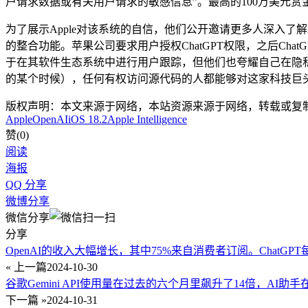
户请求数据或有关用户请求的敏感信息”。最高的100万美元赏
为了展示Apple对该系统的自信，他们公开邀请更多人深入了解A
的整合功能。苹果公司要求用户授权ChatGPT权限，之后Chat
于在其软件生态系统中进行用户跟踪，但他们也夸耀自己在隐私问题
的某个时候），任何有权访问源代码的人都能够对这家科技巨
版权声明：本文来源于网络，本站资源来源于网络，转载或复
Apple
OpenAI
iOS 18.2
Apple Intelligence
赞(
0
)
阅读
海报
QQ 分享
微博分享
微信分享
分享
OpenAI的收入大幅增长，其中75%来自消费者订阅。ChatGP
« 上一篇
2024-10-30
谷歌Gemini API使用量在过去的六个月里飙升了14倍，AI
下一篇 »
2024-10-31