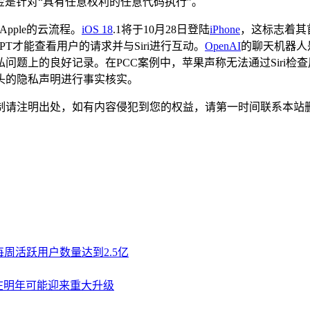
金是针对“具有任意权利的任意代码执行”。
pple的云流程。
iOS 18
.1将于10月28日登陆
iPhone
，这标志着其
GPT才能查看用户的请求并与Siri进行互动。
OpenAI
的聊天机器人
上的良好记录。在PCC案例中，苹果声称无法通过Siri检查用户
头的隐私声明进行事实核实。
制请注明出处，如有内容侵犯到您的权益，请第一时间联系本站
T每周活跃用户数量达到2.5亿
助手在明年可能迎来重大升级