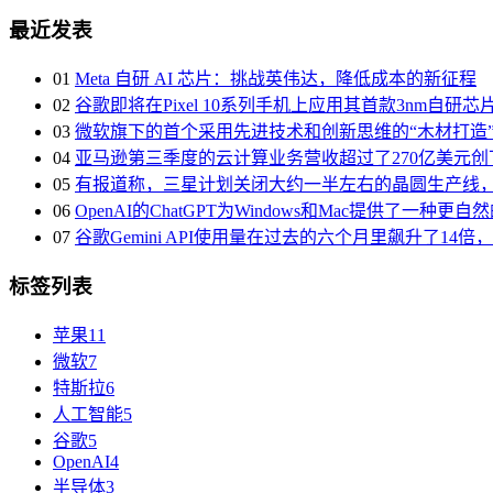
最近发表
01
Meta 自研 AI 芯片：挑战英伟达，降低成本的新征程
02
谷歌即将在Pixel 10系列手机上应用其首款3nm自研芯片Te
03
微软旗下的首个采用先进技术和创新思维的“木材打造
04
亚马逊第三季度的云计算业务营收超过了270亿美元创
05
有报道称，三星计划关闭大约一半左右的晶圆生产线
06
OpenAI的ChatGPT为Windows和Mac提供了
07
谷歌Gemini API使用量在过去的六个月里飙升了14
标签列表
苹果
11
微软
7
特斯拉
6
人工智能
5
谷歌
5
OpenAI
4
半导体
3