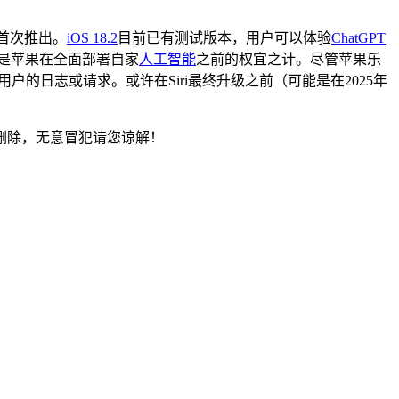
首次推出。
iOS 18.2
目前已有测试版本，用户可以体验
ChatGPT
是苹果在全面部署自家
人工智能
之前的权宜之计。尽管苹果乐
的日志或请求。或许在Siri最终升级之前（可能是在2025年
删除，无意冒犯请您谅解！