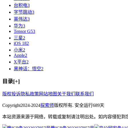
台积电
3
字节跳动
3
英伟达
3
华为
3
Tensor G5
3
三星
2
iOS 18
2
小米
2
Apple
2
X平台
2
黑神话：悟空
2
目录[+]
版权投诉
隐私政策
网站地图
关于我们
联系我们
Copyright
2024-2024
探索师
版权所有. 安全运行
689
天
本站资源来源于网络，转载或复制请注明出处。如内容侵犯到您的隐私请