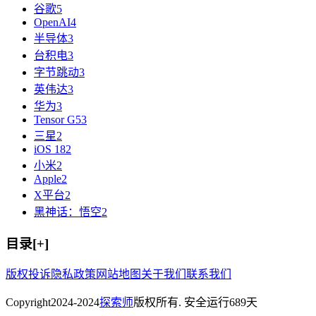
谷歌
5
OpenAI
4
半导体
3
台积电
3
字节跳动
3
英伟达
3
华为
3
Tensor G5
3
三星
2
iOS 18
2
小米
2
Apple
2
X平台
2
黑神话：悟空
2
目录[+]
版权投诉
隐私政策
网站地图
关于我们
联系我们
Copyright
2024-2024
探索师
版权所有. 安全运行
689
天