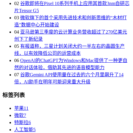
02
谷歌即将在Pixel 10系列手机上应用其首款3nm自研芯
片Tensor G5
03
微软旗下的首个采用先进技术和创新思维的“木材打
造”数据中心开始建设
04
亚马逊第三季度的云计算业务营收超过了270亿美元
创下了新纪录
05
有报道称，三星计划关闭大约一半左右的晶圆生产
线，以有效降低公司的运营成本
06
OpenAI的ChatGPT为Windows和Mac提供了一种更自
然的对话体验，借助其先进的语音模型能力
07
谷歌Gemini API使用量在过去的六个月里飙升了14
倍，AI助手在明年可能迎来重大升级
标签列表
苹果
11
微软
7
特斯拉
6
人工智能
5